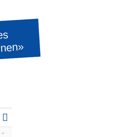
es
nnen»
-