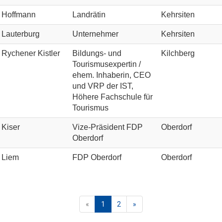
Hoffmann
Landrätin
Kehrsiten
Lauterburg
Unternehmer
Kehrsiten
Rychener Kistler
Bildungs- und
Kilchberg
Tourismusexpertin /
ehem. Inhaberin, CEO
und VRP der IST,
Höhere Fachschule für
Tourismus
Kiser
Vize-Präsident FDP
Oberdorf
Oberdorf
Liem
FDP Oberdorf
Oberdorf
«
1
2
»