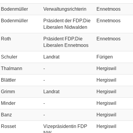
Bodenmüller
Verwaltungsrichterin
Ennetmoos
Bodenmüller
Präsident der FDP.Die
Ennetmoos
Liberalen Nidwalden
Roth
Präsident FDP.Die
Ennetmoos
Liberalen Ennetmoos
Schuler
Landrat
Fürigen
Thalmann
-
Hergiswil
Blättler
-
Hergiswil
Grimm
Landrat
Hergiswil
Minder
-
Hergiswil
Banz
-
Hergiswil
Rosset
Vizepräsidentin FDP
Hergiswil
NW