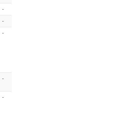
-
-
-
-
-